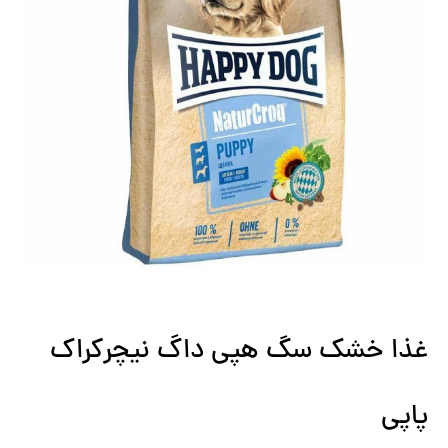
غذا خشک سگ هپی داگ نیچرکراک
پاپی