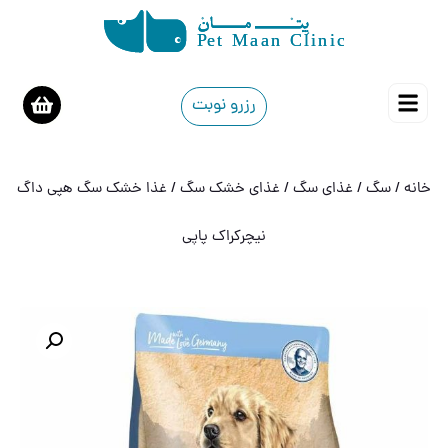
رزرو نوبت
خانه
/
سگ
/
غذای سگ
/
غذای خشک سگ
/ غذا خشک سگ هپی داگ
نیچرکراک پاپی